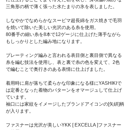
三角形の柄で薄く張った水たまりの氷を表しました。
しなやかでなめらかなスーピマ超長綿をガス焼きで毛羽
を焼いて除いた美しい光沢のある糸を使用。
80番手の細い糸を8本で12ゲージに仕上げた薄手ながら
もしっかりとした編み地になります。
プレーティング編みと言われる表目側と裏目側で異なる
糸を編む技法を使用し、表と裏で糸の色を変えて、2色
で編むことで奥行きのある表情に仕上げました。
着用時に肩が落ちて柔らかな印象になる様にYASHIKIで
は定番となった着物のパターンをオマージュして仕上げ
ています。
袖口には家紋をイメージしたブランドアイコンの[矢絣]柄
が入ります。
ファスナーは光沢が美しいYKK [ EXCELLA ]ファスナー