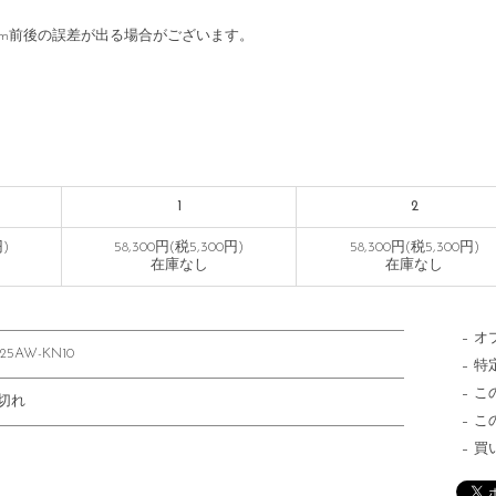
cm前後の誤差が出る場合がございます。
1
2
円)
58,300円(税5,300円)
58,300円(税5,300円)
在庫なし
在庫なし
オ
-25AW-KN10
特
こ
切れ
こ
買