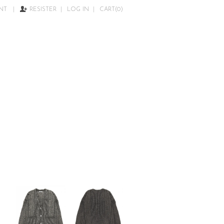
NT
|
RESISTER
|
LOG IN
|
CART(0)