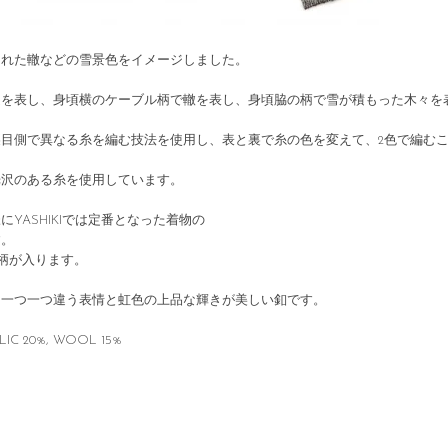
られた轍などの雪景色をイメージしました。
道を表し、身頃横のケーブル柄で轍を表し、身頃脇の柄で雪が積もった木々を
目側で異なる糸を編む技法を使用し、表と裏で糸の色を変えて、2色で編む
光沢のある糸を使用しています。
YASHIKIでは定番となった着物の
す。
]柄が入ります。
。一つ一つ違う表情と虹色の上品な輝きが美しい釦です。
IC 20%, WOOL 15%