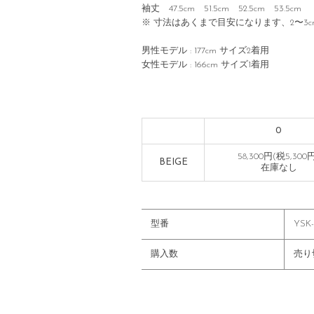
袖丈 47.5cm 51.5cm 52.5cm 53.5cm
※ 寸法はあくまで目安になります、2〜3
男性モデル : 177cm サイズ2着用
女性モデル : 166cm サイズ1着用
0
58,300円(税5,300
BEIGE
在庫なし
型番
YSK
購入数
売り