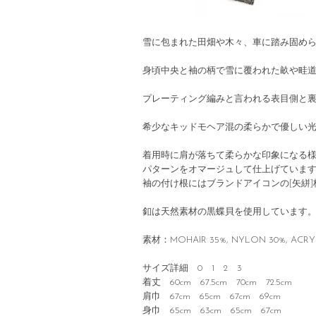
雪に包まれた田畑や木々、車に踏み固め
身頃中央と袖の柄で雪に覆われた畝や畦
プレーティング編みと言われる表目側と裏
希少なキッドモヘア混の柔らかで優しい
着用時に肩が落ちて柔らかな印象になる様に
パターンをオマージュして仕上げていま
袖の付け根にはブランドアイコンの[矢絣
釦は天然素材の黒蝶貝を使用しています
素材：MOHAIR 35%, NYLON 30%, ACRYL
サイズ詳細 0 1 2 3
着丈 60cm 67.5cm 70cm 72.5cm
肩巾 67cm 65cm 67cm 69cm
身巾 65cm 63cm 65cm 67cm